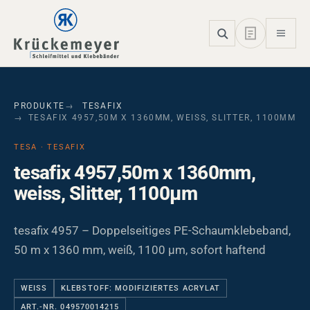
Skip to main navigation
Skip to main content
Skip to page footer
PRODUKTE
TESAFIX
TESAFIX 4957,50M X 1360MM, WEISS, SLITTER, 1100ΜM
TESA · TESAFIX
tesafix 4957,50m x 1360mm,
weiss, Slitter, 1100µm
tesafix 4957 – Doppelseitiges PE-Schaumklebeband,
50 m x 1360 mm, weiß, 1100 µm, sofort haftend
WEISS
KLEBSTOFF: MODIFIZIERTES ACRYLAT
ART.-NR. 049570014215