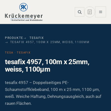
Skip to main navigation
Skip to main content
Skip to page footer
PRODUKTE
TESAFIX
TESAFIX 4957, 100M X 25MM, WEISS, 1100ΜM
TESA · TESAFIX
tesafix 4957, 100m x 25mm,
weiss, 1100µm
tesafix 4957 – Doppelseitiges PE-
Schaumstoffklebeband, 100 m x 25 mm, 1100 µm,
weiß. Weiche Haftung, Dehnungsausgleich, auch auf
rauen Flächen.