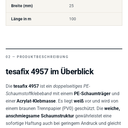
Breite (mm)
25
Länge in m
100
PRODUKTBESCHREIBUNG
tesafix 4957 im Überblick
Die
tesafix 4957
ist ein
doppelseitiges PE-
Schaumstoffklebeband
mit einem
PE-Schaumträger
und
einer
Acrylat-Klebmasse
. Es liegt
weiß
vor und wird von
einem braunen Trennpapier (PV0) geschützt. Die
weiche,
anschmiegsame Schaumstruktur
gewährleistet eine
sofortige Haftung auch bei geringem Andruck und gleicht