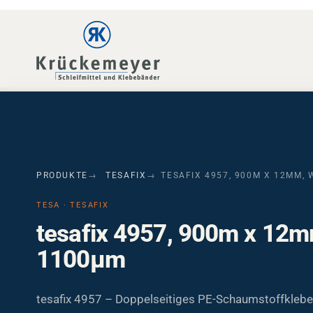
Skip to main navigation
Skip to main content
Skip to page footer
PRODUKTE
TESAFIX
TESAFIX 4957, 900M X 12MM, 
TESA · TESAFIX
tesafix 4957, 900m x 12m
1100µm
tesafix 4957 – Doppelseitiges PE-Schaumstoffkleb