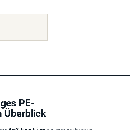
iges PE-
 Überblick
inem
PE-Schaumträger
und einer
modifizierten