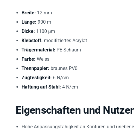
Breite:
12 mm
Länge:
900 m
Dicke:
1100 µm
Klebstoff:
modifiziertes Acrylat
Trägermaterial:
PE-Schaum
Farbe:
Weiss
Trennpapier:
braunes PV0
Zugfestigkeit:
6 N/cm
Haftung auf Stahl:
4 N/cm
Eigenschaften und Nutze
Hohe Anpassungsfähigkeit an Konturen und unebene 
Sofortige Haftung bei geringem Anpressdruck – Zeite