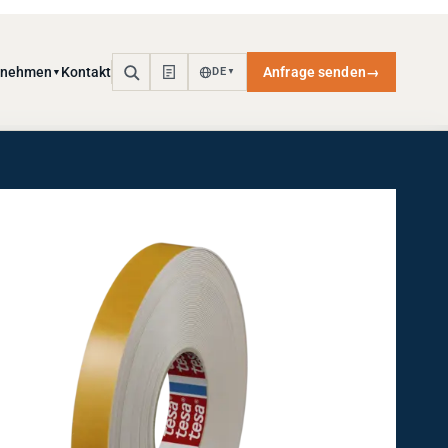
rnehmen
Kontakt
Anfrage senden
→
DE
▼
▼