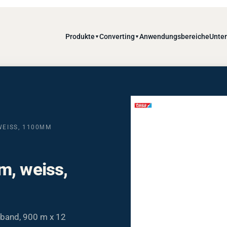
Produkte
Converting
Anwendungsbereiche
Unte
▼
▼
WEISS, 1100ΜM
m, weiss,
eband, 900 m x 12