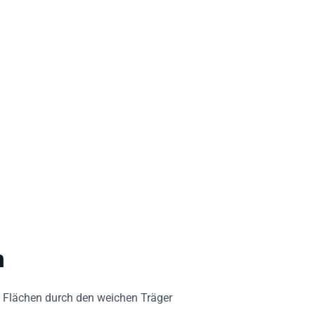
n
Flächen durch den weichen Träger
rsparnis bei der Montage