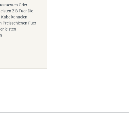
Ausruesten Oder
eisten Z B Fuer Die
e Kabelkanaelen
n Preisschienen Fuer
enleisten
n