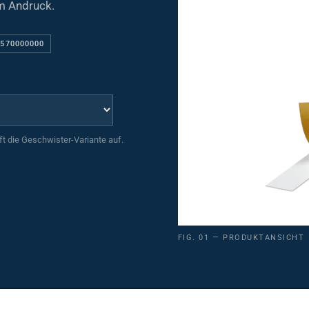
m Andruck.
9570000000
uft die Geschwister-Variante auf.
FIG. 01 — PRODUKTANSICHT