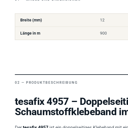
Breite (mm)
12
Länge in m
900
PRODUKTBESCHREIBUNG
tesafix 4957 – Doppelseit
Schaumstoffklebeband im
Der
tesafix 4957
ist ein
doppelseitiges Klebeband
mit e