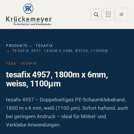
Skip to main navigation
Skip to main content
Skip to page footer
PRODUKTE
TESAFIX
TESAFIX 4957, 1800M X 6MM, WEISS, 1100ΜM
TESA · TESAFIX
tesafix 4957, 1800m x 6mm,
weiss, 1100µm
tesafix 4957 – Doppelseitiges PE-Schaumklebeband,
1800 m x 6 mm, weiß (1100 µm). Sofort haftend, auch
bei geringem Andruck – ideal für Möbel- und
Verklebe-Anwendungen.