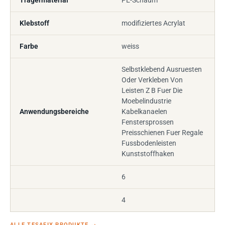
Trägermaterial
PE-Schaum
Klebstoff
modifiziertes Acrylat
Farbe
weiss
Selbstklebend Ausruesten
Oder Verkleben Von
Leisten Z B Fuer Die
Moebelindustrie
Anwendungsbereiche
Kabelkanaelen
Fenstersprossen
Preisschienen Fuer Regale
Fussbodenleisten
Kunststoffhaken
6
4
ALLE TESAFIX PRODUKTE
→