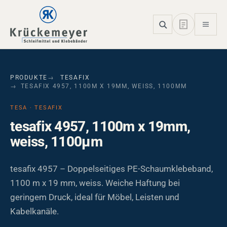
Skip to main navigation
Skip to main content
Skip to page footer
PRODUKTE
TESAFIX
TESAFIX 4957, 1100M X 19MM, WEISS, 1100ΜM
TESA · TESAFIX
tesafix 4957, 1100m x 19mm,
weiss, 1100µm
tesafix 4957 – Doppelseitiges PE-Schaumklebeband,
1100 m x 19 mm, weiss. Weiche Haftung bei
geringem Druck, ideal für Möbel, Leisten und
Kabelkanäle.