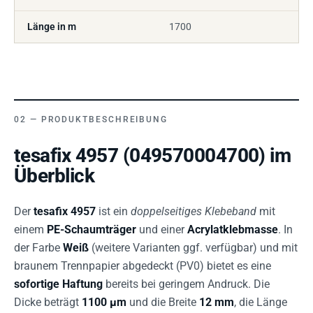
Länge in m
1700
PRODUKTBESCHREIBUNG
tesafix 4957 (049570004700) im
Überblick
Der
tesafix 4957
ist ein
doppelseitiges Klebeband
mit
einem
PE-Schaumträger
und einer
Acrylatklebmasse
. In
der Farbe
Weiß
(weitere Varianten ggf. verfügbar) und mit
braunem Trennpapier abgedeckt (PV0) bietet es eine
sofortige Haftung
bereits bei geringem Andruck. Die
Dicke beträgt
1100 µm
und die Breite
12 mm
, die Länge