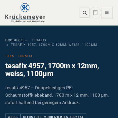
Skip to main navigation
Skip to main content
Skip to page footer
PRODUKTE
TESAFIX
TESAFIX 4957, 1700M X 12MM, WEISS, 1100ΜM
TESA · TESAFIX
tesafix 4957, 1700m x 12mm,
weiss, 1100µm
tesafix 4957 – Doppelseitiges PE-
Schaumstoffklebeband, 1700 m x 12 mm, 1100 µm,
sofort haftend bei geringem Andruck.
WEISS
KLEBSTOFF: MODIFIZIERTES ACRYLAT