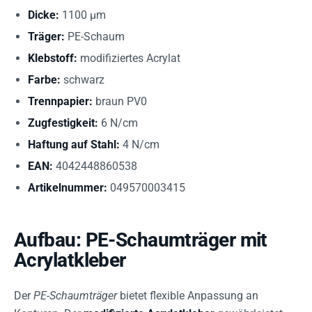
Dicke:
1100 µm
Träger:
PE-Schaum
Klebstoff:
modifiziertes Acrylat
Farbe:
schwarz
Trennpapier:
braun PV0
Zugfestigkeit:
6 N/cm
Haftung auf Stahl:
4 N/cm
EAN:
4042448860538
Artikelnummer:
049570003415
Aufbau: PE-Schaumträger mit
Acrylatkleber
Der
PE-Schaumträger
bietet flexible Anpassung an