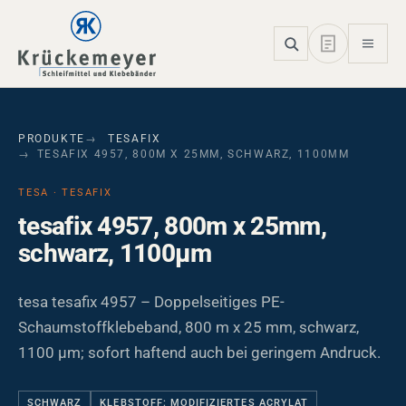
Skip to main navigation
Skip to main content
Skip to page footer
PRODUKTE
TESAFIX
TESAFIX 4957, 800M X 25MM, SCHWARZ, 1100ΜM
TESA · TESAFIX
tesafix 4957, 800m x 25mm,
schwarz, 1100µm
tesa tesafix 4957 – Doppelseitiges PE-
Schaumstoffklebeband, 800 m x 25 mm, schwarz,
1100 µm; sofort haftend auch bei geringem Andruck.
SCHWARZ
KLEBSTOFF: MODIFIZIERTES ACRYLAT