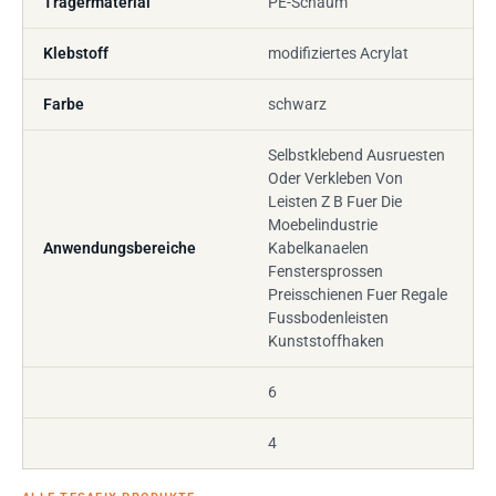
Trägermaterial
PE-Schaum
Klebstoff
modifiziertes Acrylat
Farbe
schwarz
Selbstklebend Ausruesten
Oder Verkleben Von
Leisten Z B Fuer Die
Moebelindustrie
Anwendungsbereiche
Kabelkanaelen
Fenstersprossen
Preisschienen Fuer Regale
Fussbodenleisten
Kunststoffhaken
6
4