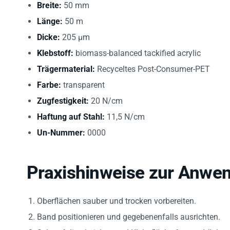
Länge:
50 m
Dicke:
205 µm
Klebstoff:
biomass-balanced tackified acrylic
Trägermaterial:
Recyceltes Post-Consumer-PET
Farbe:
transparent
Zugfestigkeit:
20 N/cm
Haftung auf Stahl:
11,5 N/cm
Un-Nummer:
0000
Praxishinweise zur Anwe
Oberflächen sauber und trocken vorbereiten.
Band positionieren und gegebenenfalls ausrichten.
Schutzfolie abziehen und Klebefläche fest andrücken