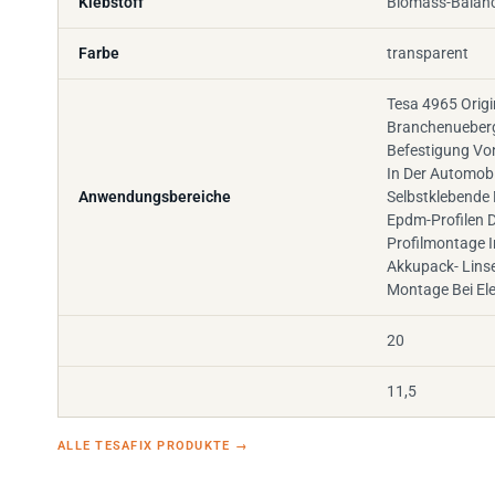
Farbe
transparent
Tesa 4965 Origi
Branchenueberg
Befestigung Von
In Der Automobi
Anwendungsbereiche
Selbstklebend
Epdm-Profilen D
Profilmontage I
Akkupack- Lins
Montage Bei El
20
11,5
ALLE TESAFIX PRODUKTE
→