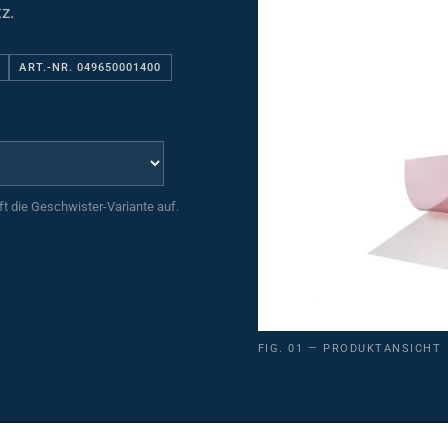
z.
ART.-NR. 049650001400
uft die Geschwister-Variante auf.
FIG. 01 — PRODUKTANSICHT