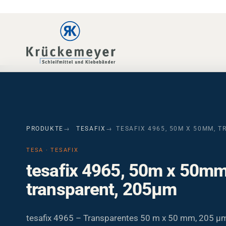
Skip to main navigation
Skip to main content
Skip to page footer
PRODUKTE
TESAFIX
TESAFIX 4965, 50M X 50MM, 
TESA · TESAFIX
tesafix 4965, 50m x 50mm
transparent, 205µm
tesafix 4965 – Transparentes 50 m x 50 mm, 205 µm