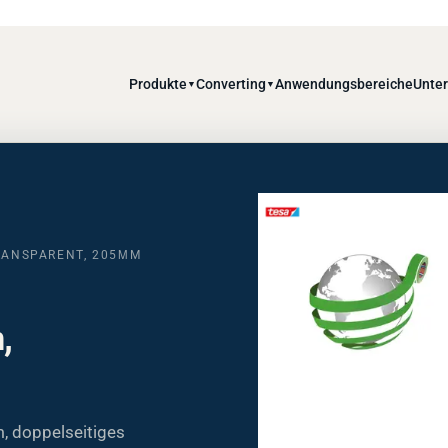
Produkte
Converting
Anwendungsbereiche
Unte
▼
▼
TRANSPARENT, 205ΜM
,
, doppelseitiges