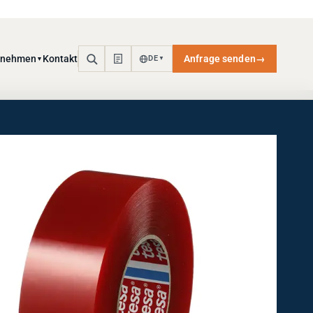
rnehmen
Kontakt
Anfrage senden
→
DE
▼
▼