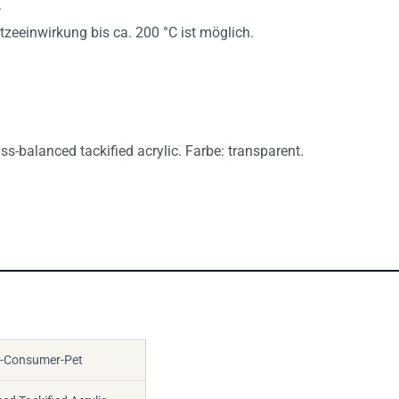
zeeinwirkung bis ca. 200 °C ist möglich.
s-balanced tackified acrylic. Farbe: transparent.
t-Consumer-Pet
d Tackified Acrylic