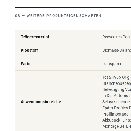
WEITERE PRODUKTEIGENSCHAFTEN
Trägermaterial
Recyceltes Pos
Klebstoff
Biomass-Balance
Farbe
transparent
Tesa 4965 Origi
Branchenueberg
Befestigung Von
In Der Automobi
Anwendungsbereiche
Selbstklebend
Epdm-Profilen D
Profilmontage I
Akkupack- Lins
Montage Bei El