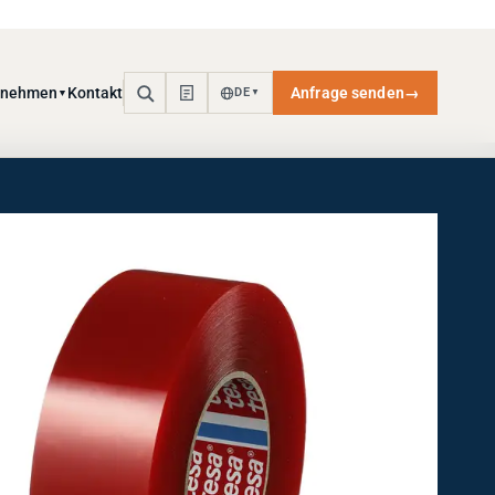
rnehmen
Kontakt
Anfrage senden
→
DE
▼
▼