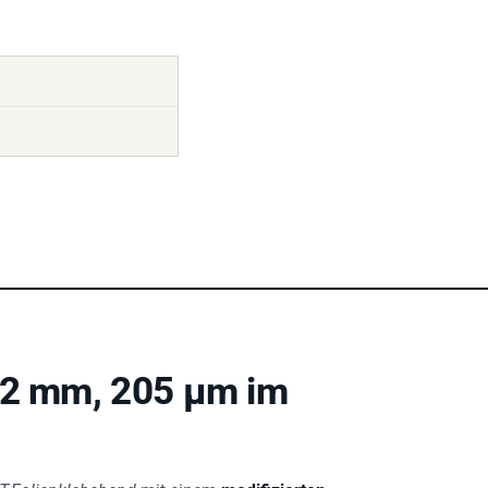
372 mm, 205 µm im
T-Folienklebeband
mit einem
modifizierten