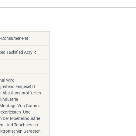
t-Consumer-Pet
d Tackified Acrylic
nal Wird
reifend Eingesetzt
 Abs Kunststoffteilen
lindustrie
e Montage Von Gummi
ekorleisten- Und
n Der Moebelindustrie
en- Und Touchscreen-
ektronischen Geraeten