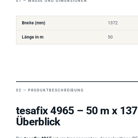
Breite (mm)
1372
Länge in m
50
PRODUKTBESCHREIBUNG
tesafix 4965 – 50 m x 1
Überblick
Die
tesafix 4965
ist ein transparentes,
doppelseitiges PE