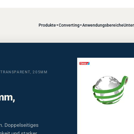
Produkte
Converting
Anwendungsbereiche
Unte
▼
▼
, TRANSPARENT, 205ΜM
2mm,
m. Doppelseitiges
keit und starker