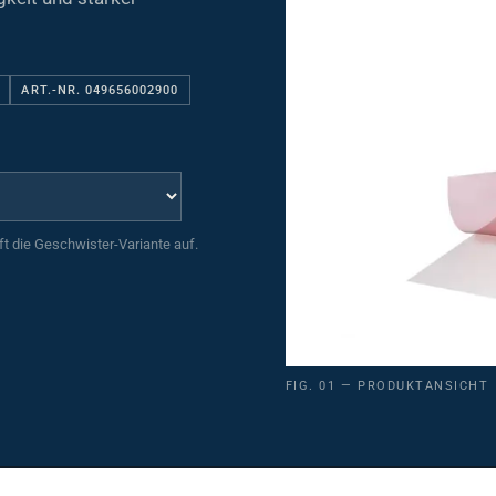
ART.-NR. 049656002900
uft die Geschwister-Variante auf.
FIG. 01 — PRODUKTANSICHT