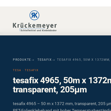
Skip to main navigation
Skip to main content
Skip to page footer
PRODUKTE
TESAFIX
TESAFIX 4965, 50M X 1372MM
TESA · TESAFIX
tesafix 4965, 50m x 137
transparent, 205µm
tesafix 4965 – 50 m x 1372 mm, transparent, 205 µ
PET-Folienklebeband mit hoher Temperaturbeständig