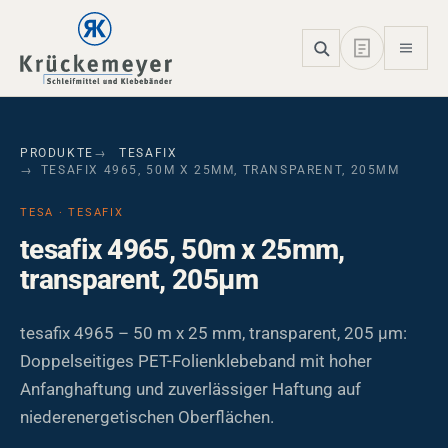
Skip to main navigation
Skip to main content
Skip to page footer
PRODUKTE
TESAFIX
TESAFIX 4965, 50M X 25MM, TRANSPARENT, 205ΜM
TESA · TESAFIX
tesafix 4965, 50m x 25mm,
transparent, 205µm
tesafix 4965 – 50 m x 25 mm, transparent, 205 µm:
Doppelseitiges PET-Folienklebeband mit hoher
Anfanghaftung und zuverlässiger Haftung auf
niederenergetischen Oberflächen.