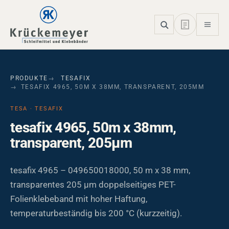
Skip to main navigation
Skip to main content
Skip to page footer
PRODUKTE
TESAFIX
TESAFIX 4965, 50M X 38MM, TRANSPARENT, 205ΜM
TESA · TESAFIX
tesafix 4965, 50m x 38mm,
transparent, 205µm
tesafix 4965 – 049650018000, 50 m x 38 mm,
transparentes 205 µm doppelseitiges PET-
Folienklebeband mit hoher Haftung,
temperaturbeständig bis 200 °C (kurzzeitig).