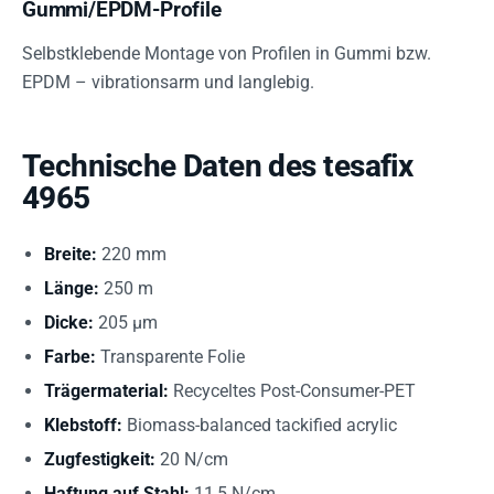
Gummi/EPDM-Profile
Selbstklebende Montage von Profilen in Gummi bzw.
EPDM – vibrationsarm und langlebig.
Technische Daten des tesafix
4965
Breite:
220 mm
Länge:
250 m
Dicke:
205 µm
Farbe:
Transparente Folie
Trägermaterial:
Recyceltes Post-Consumer-PET
Klebstoff:
Biomass-balanced tackified acrylic
Zugfestigkeit:
20 N/cm
Haftung auf Stahl:
11,5 N/cm