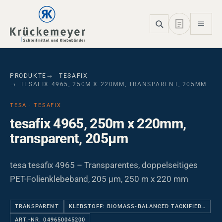
Skip to main navigation
Skip to main content
Skip to page footer
PRODUKTE
TESAFIX
TESAFIX 4965, 250M X 220MM, TRANSPARENT, 205ΜM
TESA · TESAFIX
tesafix 4965, 250m x 220mm,
transparent, 205µm
tesa tesafix 4965 – Transparentes, doppelseitiges
PET-Folienklebeband, 205 µm, 250 m x 220 mm
TRANSPARENT
KLEBSTOFF: BIOMASS-BALANCED TACKIFIED…
ART.-NR. 049650045200