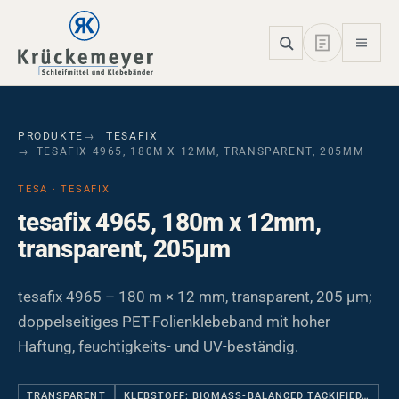
Skip to main navigation
Skip to main content
Skip to page footer
PRODUKTE
TESAFIX
TESAFIX 4965, 180M X 12MM, TRANSPARENT, 205ΜM
TESA · TESAFIX
tesafix 4965, 180m x 12mm,
transparent, 205µm
tesafix 4965 – 180 m × 12 mm, transparent, 205 µm;
doppelseitiges PET-Folienklebeband mit hoher
Haftung, feuchtigkeits- und UV-beständig.
TRANSPARENT
KLEBSTOFF: BIOMASS-BALANCED TACKIFIED…