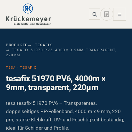
Skip to main navigation
Skip to main content
Skip to page footer
PRODUKTE
TESAFIX
TESAFIX 51970 PV6, 4000M X 9MM, TRANSPARENT,
220ΜM
TESA · TESAFIX
tesafix 51970 PV6, 4000m x
9mm, transparent, 220µm
tesa tesafix 51970 PV6 – Transparentes,
doppelseitiges PP-Folienband, 4000 m x 9 mm, 220
µm; starke Klebkraft, UV- und Feuchtigkeit beständig,
ideal für Schilder und Profile.