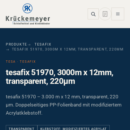
Skip to main navigation
Skip to main content
Skip to page footer
PRODUKTE
TESAFIX
TESAFIX 51970, 3000M X 12MM, TRANSPARENT, 220ΜM
TESA · TESAFIX
tesafix 51970, 3000m x 12mm,
transparent, 220µm
tesafix 51970 – 3.000 m x 12 mm, transparent, 220
µm. Doppelseitiges PP-Folienband mit modifiziertem
Acrylatklebstoff.
TRANSPARENT
KLEBSTOFF: MODIFIZIERTES ACRYLAT