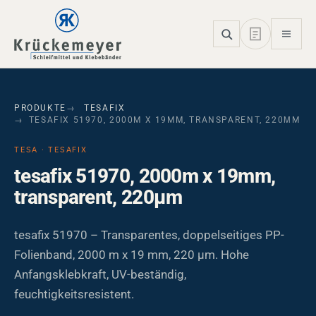
Skip to main navigation
Skip to main content
Skip to page footer
PRODUKTE
TESAFIX
TESAFIX 51970, 2000M X 19MM, TRANSPARENT, 220ΜM
TESA · TESAFIX
tesafix 51970, 2000m x 19mm,
transparent, 220µm
tesafix 51970 – Transparentes, doppelseitiges PP-
Folienband, 2000 m x 19 mm, 220 µm. Hohe
Anfangsklebkraft, UV-beständig,
feuchtigkeitsresistent.