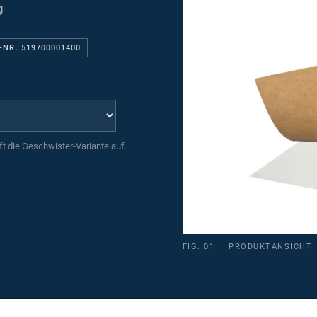
g
-NR. 519700001400
uft die Geschwister-Variante auf.
FIG. 01 — PRODUKTANSICHT