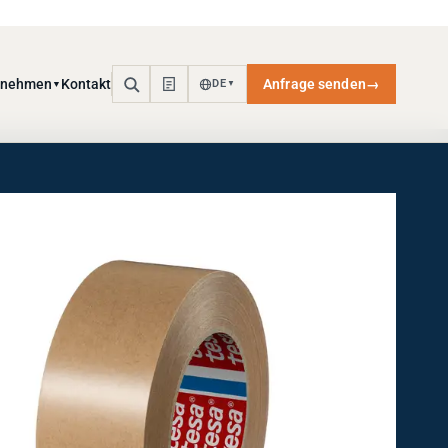
rnehmen
Kontakt
Anfrage senden
→
DE
▼
▼