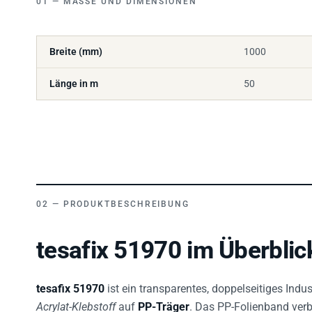
Breite (mm)
1000
Länge in m
50
PRODUKTBESCHREIBUNG
tesafix 51970 im Überblic
tesafix 51970
ist ein transparentes, doppelseitiges Ind
Acrylat-Klebstoff
auf
PP-Träger
. Das PP-Folienband verb