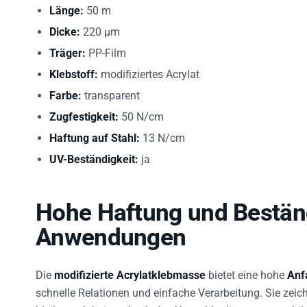
Länge:
50 m
Dicke:
220 µm
Träger:
PP-Film
Klebstoff:
modifiziertes Acrylat
Farbe:
transparent
Zugfestigkeit:
50 N/cm
Haftung auf Stahl:
13 N/cm
UV-Beständigkeit:
ja
Hohe Haftung und Beständi
Anwendungen
Die
modifizierte Acrylatklebmasse
bietet eine hohe
Anf
schnelle Relationen und einfache Verarbeitung. Sie zeic
bleibt auch bei wechselnden Umweltbedingungen stabil.