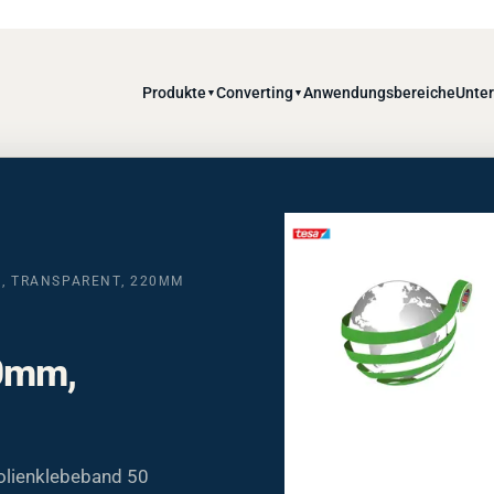
Produkte
Converting
Anwendungsbereiche
Unte
▼
▼
M, TRANSPARENT, 220ΜM
00mm,
Folienklebeband 50