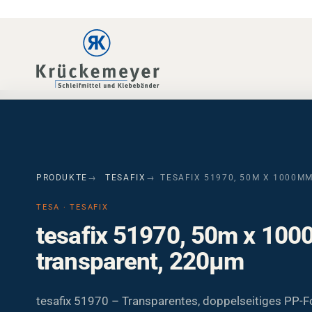
Skip to main navigation
Skip to main content
Skip to page footer
PRODUKTE
TESAFIX
TESAFIX 51970, 50M X 1000M
TESA · TESAFIX
tesafix 51970, 50m x 10
transparent, 220µm
tesafix 51970 – Transparentes, doppelseitiges PP-