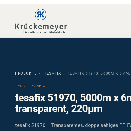
Skip to main navigation
Skip to main content
Skip to page footer
PRODUKTE
TESAFIX
TESAFIX 51970, 5000M X 6MM
TESA · TESAFIX
tesafix 51970, 5000m x 
transparent, 220µm
tesafix 51970 – Transparentes, doppelseitiges PP-