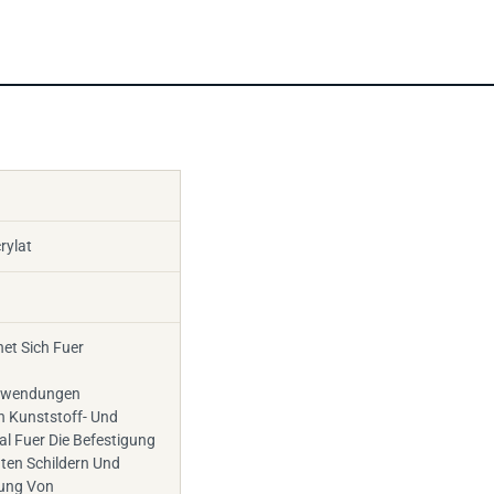
rylat
et Sich Fuer
nwendungen
n Kunststoff- Und
eal Fuer Die Befestigung
ten Schildern Und
gung Von