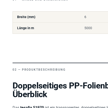
Breite (mm)
6
Länge in m
5000
PRODUKTBESCHREIBUNG
Doppelseitiges PP-Folien
Überblick
Das
tesafix 51970
ist ein transparentes, doppelseitiges