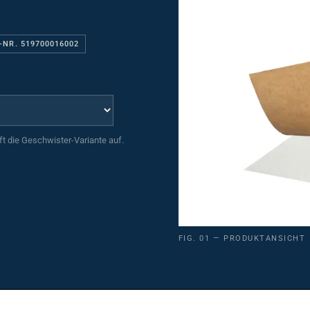
-NR. 519700016002
uft die Geschwister-Variante auf.
FIG. 01 — PRODUKTANSICHT