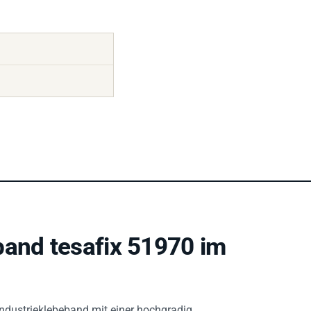
band tesafix 51970 im
 Industrieklebeband mit einer hochgradig