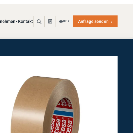
rnehmen
Kontakt
Anfrage senden
→
DE
▼
▼