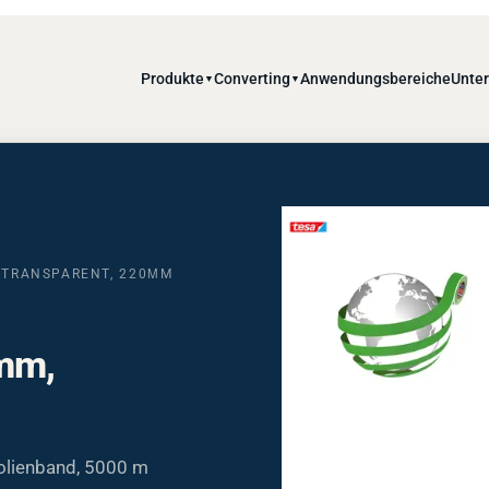
Produkte
Converting
Anwendungsbereiche
Unte
▼
▼
, TRANSPARENT, 220ΜM
6mm,
Folienband, 5000 m