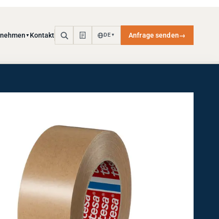
rnehmen
Kontakt
Anfrage senden
→
DE
▼
▼