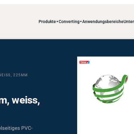
Produkte
Converting
Anwendungsbereiche
Unte
▼
▼
WEISS, 225ΜM
m, weiss,
lseitiges PVC-