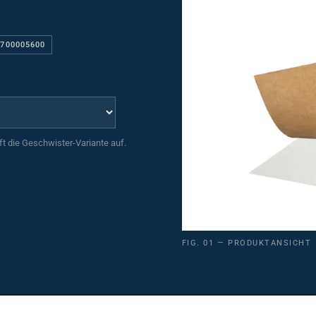
9700005600
uft die Geschwister-Variante auf.
FIG. 01 — PRODUKTANSICHT