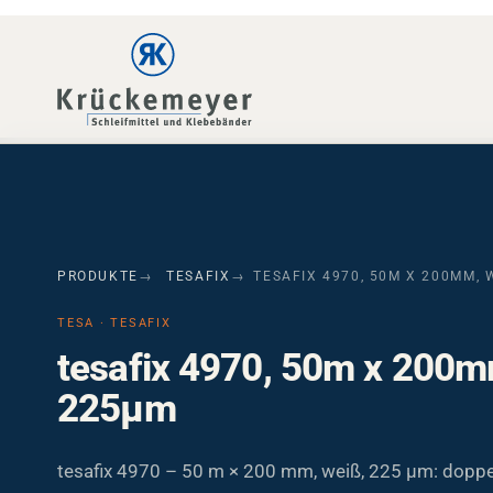
Skip to main navigation
Skip to main content
Skip to page footer
PRODUKTE
TESAFIX
TESAFIX 4970, 50M X 200MM, 
TESA · TESAFIX
tesafix 4970, 50m x 200m
225µm
tesafix 4970 – 50 m × 200 mm, weiß, 225 µm: doppe