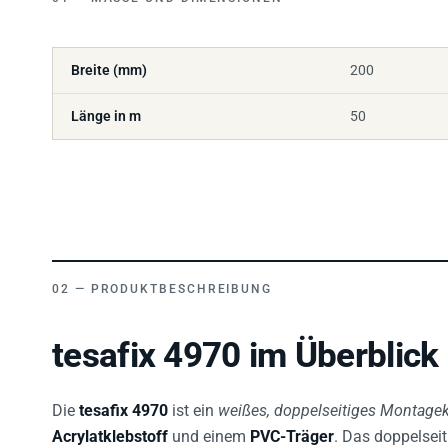
Breite (mm)
200
Länge in m
50
PRODUKTBESCHREIBUNG
tesafix 4970 im Überblick
Die
tesafix 4970
ist ein
weißes, doppelseitiges Montage
Acrylatklebstoff
und einem
PVC-Träger
. Das doppelsei