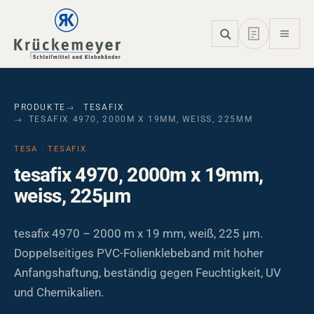
Skip to main navigation
Skip to main content
Skip to page footer
PRODUKTE
TESAFIX
TESAFIX 4970, 2000M X 19MM, WEISS, 225ΜM
TESA · TESAFIX
tesafix 4970, 2000m x 19mm,
weiss, 225µm
tesafix 4970 – 2000 m x 19 mm, weiß, 225 µm.
Doppelseitiges PVC-Folienklebeband mit hoher
Anfangshaftung, beständig gegen Feuchtigkeit, UV
und Chemikalien.