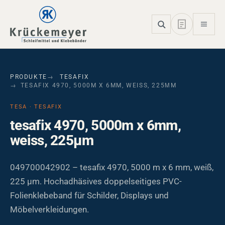
Skip to main navigation
Skip to main content
Skip to page footer
PRODUKTE
TESAFIX
TESAFIX 4970, 5000M X 6MM, WEISS, 225ΜM
TESA · TESAFIX
tesafix 4970, 5000m x 6mm,
weiss, 225µm
049700042902 – tesafix 4970, 5000 m x 6 mm, weiß,
225 µm. Hochadhäsives doppelseitiges PVC-
Folienklebeband für Schilder, Displays und
Möbelverkleidungen.