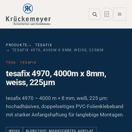
Skip to main navigation
Skip to main content
Skip to page footer
PRODUKTE
TESAFIX
TESAFIX 4970, 4000M X 8MM, WEISS, 225ΜM
TESA · TESAFIX
tesafix 4970, 4000m x 8mm,
weiss, 225µm
tesafix 4970 – 4000 m × 8 mm, weiß, 225 µm:
hochadhäsives, doppelseitiges PVC-Folienklebeband
mit starker Anfangshaftung für langlebige Montagen.
WEISS
KLEBSTOFF: MODIFIZIERTES ACRYLAT