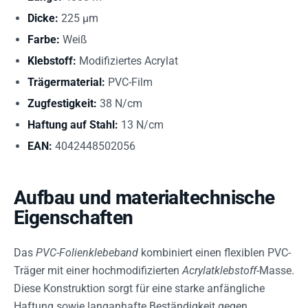
Dicke:
225 µm
Farbe:
Weiß
Klebstoff:
Modifiziertes Acrylat
Trägermaterial:
PVC-Film
Zugfestigkeit:
38 N/cm
Haftung auf Stahl:
13 N/cm
EAN:
4042448502056
Aufbau und materialtechnische
Eigenschaften
Das
PVC-Folienklebeband
kombiniert einen flexiblen PVC-
Träger mit einer hochmodifizierten
Acrylatklebstoff
-Masse.
Diese Konstruktion sorgt für eine starke anfängliche
Haftung sowie langanhafte Beständigkeit gegen