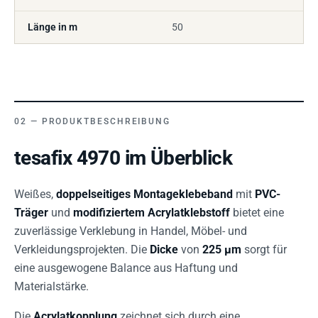
Länge in m
50
PRODUKTBESCHREIBUNG
tesafix 4970 im Überblick
Weißes,
doppelseitiges Montageklebeband
mit
PVC-
Träger
und
modifiziertem Acrylatklebstoff
bietet eine
zuverlässige Verklebung in Handel, Möbel- und
Verkleidungsprojekten. Die
Dicke
von
225 µm
sorgt für
eine ausgewogene Balance aus Haftung und
Materialstärke.
Die
Acrylatkopplung
zeichnet sich durch eine