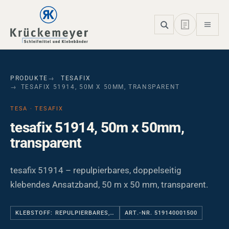
Skip to main navigation
Skip to main content
Skip to page footer
PRODUKTE
TESAFIX
TESAFIX 51914, 50M X 50MM, TRANSPARENT
TESA · TESAFIX
tesafix 51914, 50m x 50mm,
transparent
tesafix 51914 – repulpierbares, doppelseitig
klebendes Ansatzband, 50 m x 50 mm, transparent.
KLEBSTOFF: REPULPIERBARES,…
ART.-NR. 519140001500