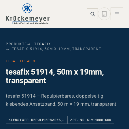
Skip to main navigation
Skip to main content
Skip to page footer
PRODUKTE
TESAFIX
TESAFIX 51914, 50M X 19MM, TRANSPARENT
TESA · TESAFIX
tesafix 51914, 50m x 19mm,
transparent
tesafix 51914 – Repulpierbares, doppelseitig
klebendes Ansatzband, 50 m × 19 mm, transparent
KLEBSTOFF: REPULPIERBARES,…
ART.-NR. 519140001600