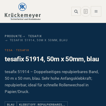
Skip to main navigation
Skip to main content
Skip to page footer
PRODUKTE
TESAFIX
TESAFIX 51914, 50M X 50MM, BLAU
TESA · TESAFIX
tesafix 51914, 50m x 50mm, blau
tesafix 51914 – Doppelseitiges repulpierbares Band,
50 m x 50 mm, blau. Sehr hohe Anfangsklebkraft;
repulpierbar, ideal für schnelle Rollenwechsel in
Papier/Druck.
BLAU
KLEBSTOFF: REPULPIERBARES,…