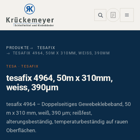
Skip to main navigation
Skip to main content
Skip to page footer
PRODUKTE
TESAFIX
TESAFIX 4964, 50M X 310MM, WEISS, 390ΜM
TESA · TESAFIX
tesafix 4964, 50m x 310mm,
weiss, 390µm
tesafix 4964 – Doppelseitiges Gewebeklebeband, 50
m x 310 mm, weiß, 390 µm; reißfest,
alterungsbeständig, temperaturbeständig auf rauen
Oberflächen.