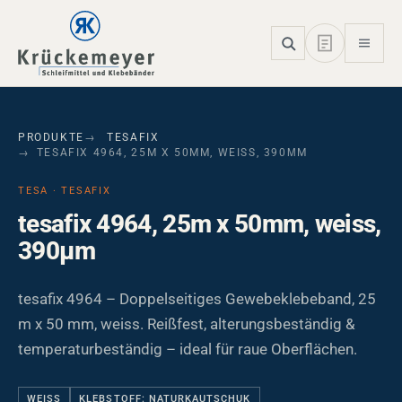
Skip to main navigation
Skip to main content
Skip to page footer
PRODUKTE
TESAFIX
TESAFIX 4964, 25M X 50MM, WEISS, 390ΜM
TESA · TESAFIX
tesafix 4964, 25m x 50mm, weiss,
390µm
tesafix 4964 – Doppelseitiges Gewebeklebeband, 25
m x 50 mm, weiss. Reißfest, alterungsbeständig &
temperaturbeständig – ideal für raue Oberflächen.
WEISS
KLEBSTOFF: NATURKAUTSCHUK