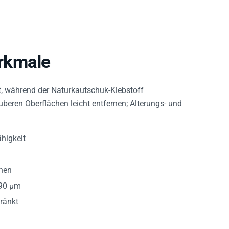
rkmale
ät, während der Naturkautschuk-Klebstoff
uberen Oberflächen leicht entfernen; Alterungs- und
higkeit
chen
90 µm
ränkt