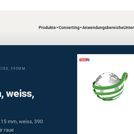
Produkte
Converting
Anwendungsbereiche
Unte
▼
▼
EISS, 390ΜM
, weiss,
 15 mm, weiss, 390
ür raue