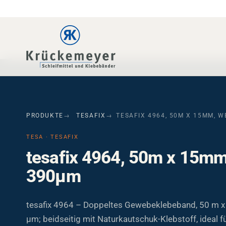
Skip to main navigation
Skip to main content
Skip to page footer
PRODUKTE
TESAFIX
TESAFIX 4964, 50M X 15MM, W
TESA · TESAFIX
tesafix 4964, 50m x 15mm
390µm
tesafix 4964 – Doppeltes Gewebeklebeband, 50 m x
µm; beidseitig mit Naturkautschuk-Klebstoff, ideal f