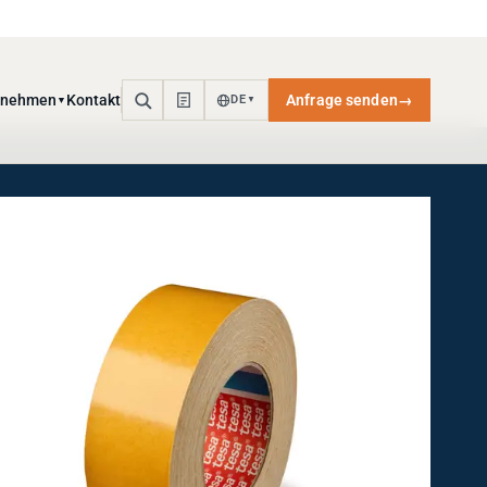
rnehmen
Kontakt
Anfrage senden
→
DE
▼
▼