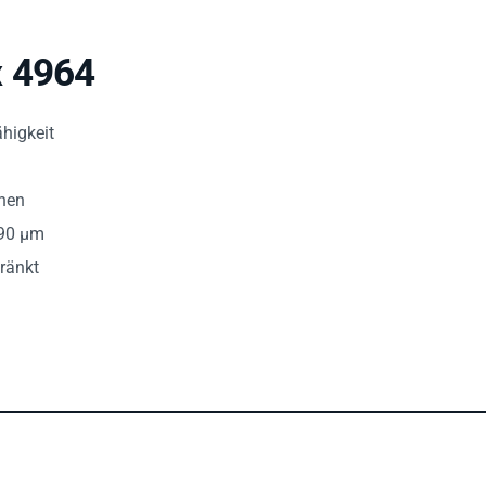
x 4964
higkeit
chen
90 µm
ränkt