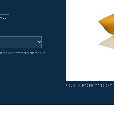
7400
uft die Geschwister-Variante auf.
FIG. 01 — PRODUKTANSICHT