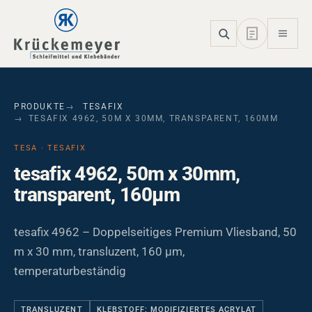
Skip to main navigation
Skip to main content
Skip to page footer
PRODUKTE
TESAFIX
TESAFIX 4962, 50M X 30MM, TRANSPARENT, 160ΜM
TESA · TESAFIX
tesafix 4962, 50m x 30mm,
transparent, 160µm
tesafix 4962 – Doppelseitiges Premium Vliesband, 50
m x 30 mm, transluzent, 160 µm,
temperaturbeständig
TRANSLUZENT
KLEBSTOFF: MODIFIZIERTES ACRYLAT