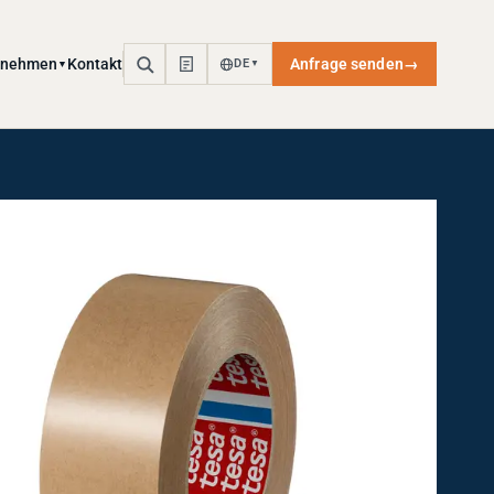
rnehmen
Kontakt
Anfrage senden
→
DE
▼
▼