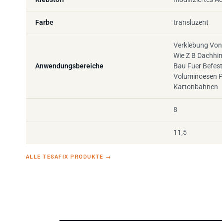
Farbe
transluzent
Verklebung Von
Wie Z B Dachhi
Anwendungsbereiche
Bau Fuer Befes
Voluminoesen P
Kartonbahnen
8
11,5
ALLE TESAFIX PRODUKTE
→