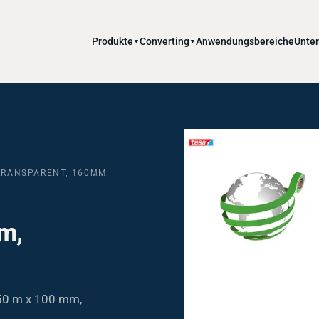
Produkte
Converting
Anwendungsbereiche
Unte
▼
▼
 TRANSPARENT, 160ΜM
m,
(50 m x 100 mm,