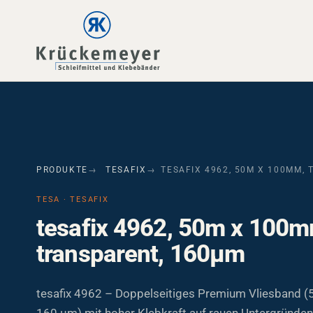
Skip to main navigation
Skip to main content
Skip to page footer
PRODUKTE
TESAFIX
TESAFIX 4962, 50M X 100MM,
TESA · TESAFIX
tesafix 4962, 50m x 100m
transparent, 160µm
tesafix 4962 – Doppelseitiges Premium Vliesband 