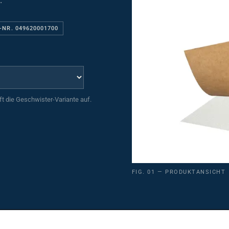
.
-NR. 049620001700
uft die Geschwister-Variante auf.
FIG. 01 — PRODUKTANSICHT