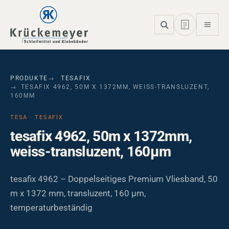
Skip to main navigation
Skip to main content
Skip to page footer
PRODUKTE
TESAFIX
TESAFIX 4962, 50M X 1372MM, WEISS-TRANSLUZENT,
160ΜM
TESA · TESAFIX
tesafix 4962, 50m x 1372mm,
weiss-transluzent, 160µm
tesafix 4962 – Doppelseitiges Premium Vliesband, 50
m x 1372 mm, transluzent, 160 µm,
temperaturbeständig