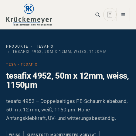
Skip to main navigation
Skip to main content
Skip to page footer
PRODUKTE
TESAFIX
TESAFIX 4952, 50M X 12MM, WEISS, 1150ΜM
TESA · TESAFIX
tesafix 4952, 50m x 12mm, weiss,
1150µm
tesafix 4952 – Doppelseitiges PE-Schaumklebeband,
50 m x 12 mm, weiß, 1150 µm. Hohe
Anfangsklebkraft, UV- und witterungsbeständig.
WEISS
KLEBSTOFF: MODIFIZIERTES ACRYLAT