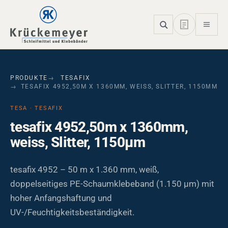
Skip to main navigation
Skip to main content
Skip to page footer
PRODUKTE
TESAFIX
TESAFIX 4952,50M X 1360MM, WEISS, SLITTER, 1150ΜM
TESA · TESAFIX
tesafix 4952,50m x 1360mm,
weiss, Slitter, 1150µm
tesafix 4952 – 50 m x 1.360 mm, weiß,
doppelseitiges PE-Schaumklebeband (1.150 µm) mit
hoher Anfangshaftung und
UV-/Feuchtigkeitsbeständigkeit.