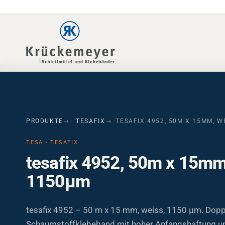
Skip to main navigation
Skip to main content
Skip to page footer
PRODUKTE
TESAFIX
TESAFIX 4952, 50M X 15MM, W
TESA · TESAFIX
tesafix 4952, 50m x 15mm
1150µm
tesafix 4952 – 50 m x 15 mm, weiss, 1150 µm. Dopp
Schaumstoffklebeband mit hoher Anfangshaftung u