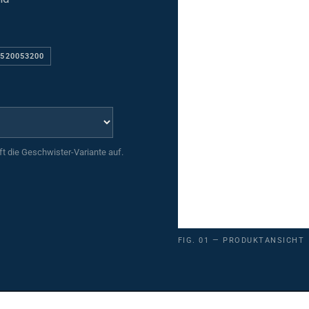
9520053200
uft die Geschwister-Variante auf.
FIG. 01 — PRODUKTANSICHT