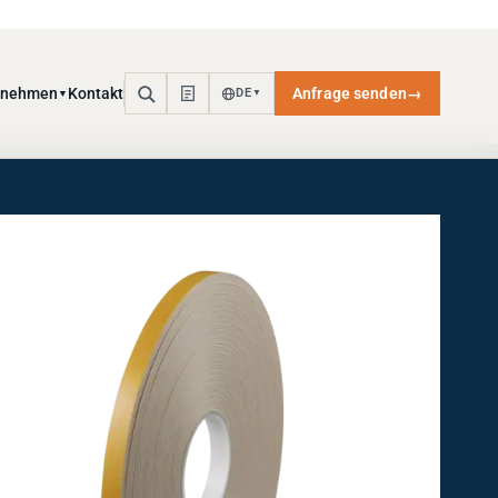
rnehmen
Kontakt
Anfrage senden
→
DE
▼
▼