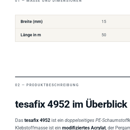
Breite (mm)
15
Länge in m
50
PRODUKTBESCHREIBUNG
tesafix 4952 im Überblick
Das
tesafix 4952
ist ein
doppelseitiges PE-Schaumstoff
Klebstoffmasse ist ein
modifiziertes Acrylat
, der Perga