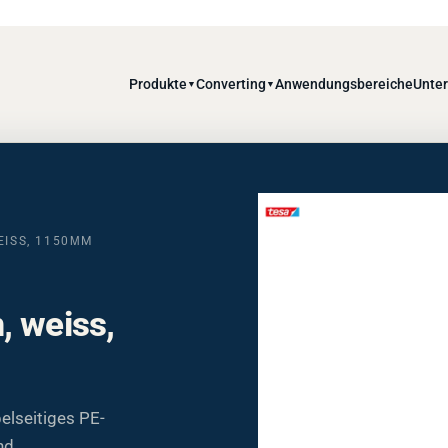
Produkte
Converting
Anwendungsbereiche
Unte
▼
▼
EISS, 1150ΜM
, weiss,
elseitiges PE-
nd