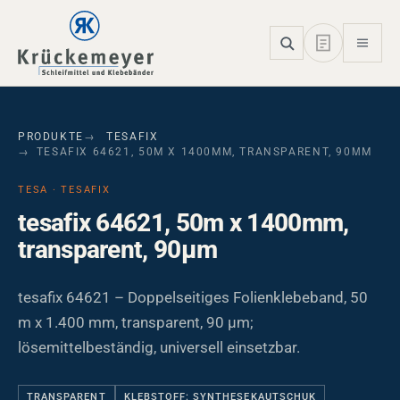
Skip to main navigation
Skip to main content
Skip to page footer
PRODUKTE
TESAFIX
TESAFIX 64621, 50M X 1400MM, TRANSPARENT, 90ΜM
TESA · TESAFIX
tesafix 64621, 50m x 1400mm,
transparent, 90µm
tesafix 64621 – Doppelseitiges Folienklebeband, 50
m x 1.400 mm, transparent, 90 µm;
lösemittelbeständig, universell einsetzbar.
TRANSPARENT
KLEBSTOFF: SYNTHESEKAUTSCHUK