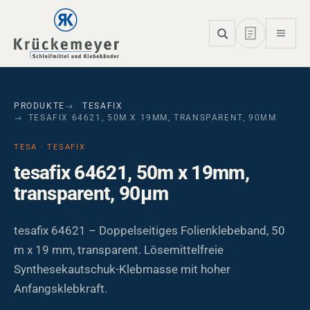
Skip to main navigation
Skip to main content
Skip to page footer
PRODUKTE
TESAFIX
TESAFIX 64621, 50M X 19MM, TRANSPARENT, 90ΜM
TESA · TESAFIX
tesafix 64621, 50m x 19mm,
transparent, 90µm
tesafix 64621 – Doppelseitiges Folienklebeband, 50
m x 19 mm, transparent. Lösemittelfreie
Synthesekautschuk-Klebmasse mit hoher
Anfangsklebkraft.