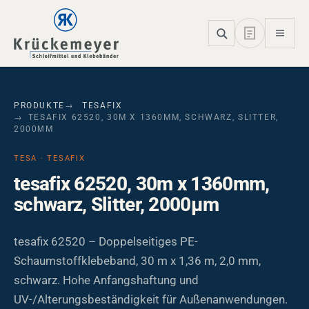
Skip to main navigation
Skip to main content
Skip to page footer
PRODUKTE
TESAFIX
TESAFIX 62520, 30M X 1360MM, SCHWARZ, SLITTER,
2000ΜM
TESA · TESAFIX
tesafix 62520, 30m x 1360mm,
schwarz, Slitter, 2000µm
tesafix 62520 – Doppelseitiges PE-
Schaumstoffklebeband, 30 m x 1,36 m, 2,0 mm,
schwarz. Hohe Anfangshaftung und
UV-/Alterungsbeständigkeit für Außenanwendungen.