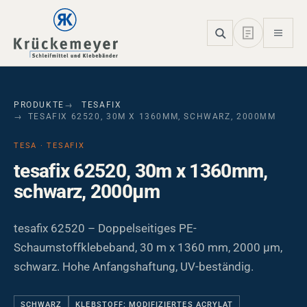
Skip to main navigation
Skip to main content
Skip to page footer
PRODUKTE
TESAFIX
TESAFIX 62520, 30M X 1360MM, SCHWARZ, 2000ΜM
TESA · TESAFIX
tesafix 62520, 30m x 1360mm,
schwarz, 2000µm
tesafix 62520 – Doppelseitiges PE-
Schaumstoffklebeband, 30 m x 1360 mm, 2000 µm,
schwarz. Hohe Anfangshaftung, UV-beständig.
SCHWARZ
KLEBSTOFF: MODIFIZIERTES ACRYLAT