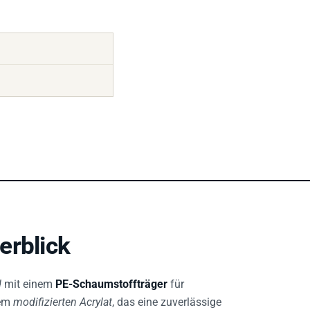
erblick
d
mit einem
PE-Schaumstoffträger
für
nem
modifizierten Acrylat
, das eine zuverlässige