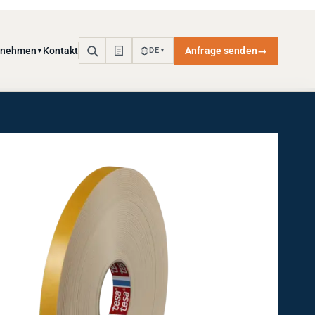
rnehmen
Kontakt
Anfrage senden
→
DE
▼
▼