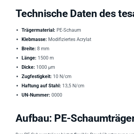
Technische Daten des tes
Trägermaterial:
PE-Schaum
Klebmasse:
Modifiziertes Acrylat
Breite:
8 mm
Länge:
1500 m
Dicke:
1000 µm
Zugfestigkeit:
10 N/cm
Haftung auf Stahl:
13,5 N/cm
UN-Nummer:
0000
Aufbau: PE-Schaumträger 
Der
PE-Schaumträger
bietet flexible Druckübertragung un