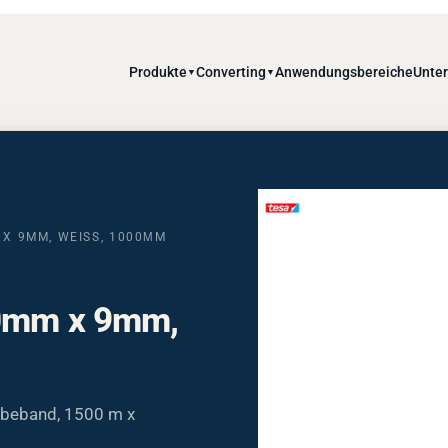
Produkte
Converting
Anwendungsbereiche
Unte
▼
▼
 X 9MM, WEISS, 1000ΜM
00mm x 9mm,
ebeband, 1500 m x