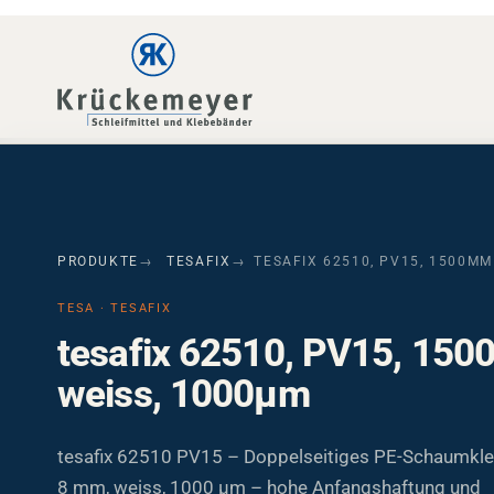
Skip to main navigation
Skip to main content
Skip to page footer
PRODUKTE
TESAFIX
TESAFIX 62510, PV15, 1500MM
TESA · TESAFIX
tesafix 62510, PV15, 15
weiss, 1000µm
tesafix 62510 PV15 – Doppelseitiges PE-Schaumkl
8 mm, weiss, 1000 µm – hohe Anfangshaftung und