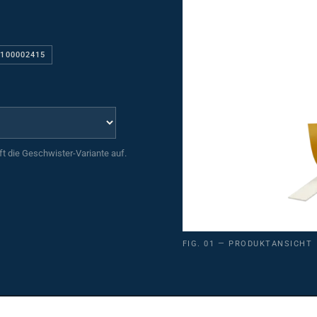
5100002415
uft die Geschwister-Variante auf.
FIG. 01 — PRODUKTANSICHT