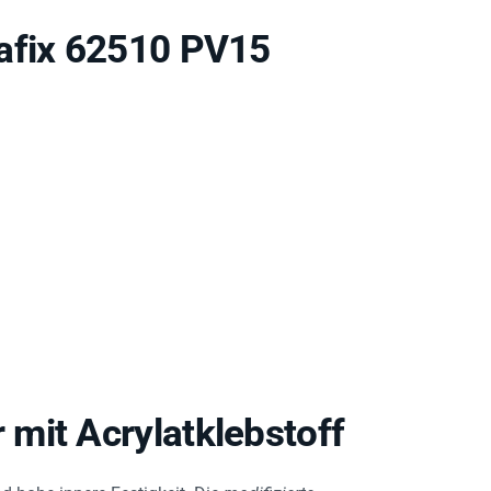
afix 62510 PV15
mit Acrylatklebstoff
d hohe innere Festigkeit. Die
modifizierte