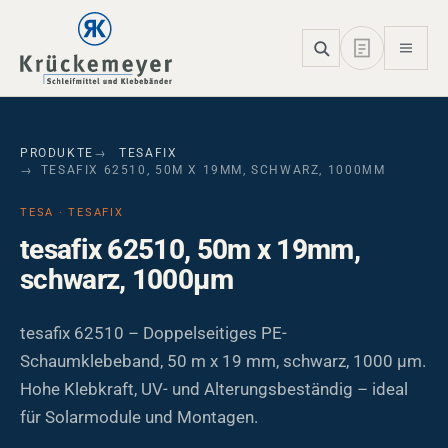
Skip to main navigation
Skip to main content
Skip to page footer
PRODUKTE
TESAFIX
TESAFIX 62510, 50M X 19MM, SCHWARZ, 1000ΜM
TESA · TESAFIX
tesafix 62510, 50m x 19mm,
schwarz, 1000µm
tesafix 62510 – Doppelseitiges PE-
Schaumklebeband, 50 m x 19 mm, schwarz, 1000 µm.
Hohe Klebkraft, UV- und Alterungsbeständig – ideal
für Solarmodule und Montagen.