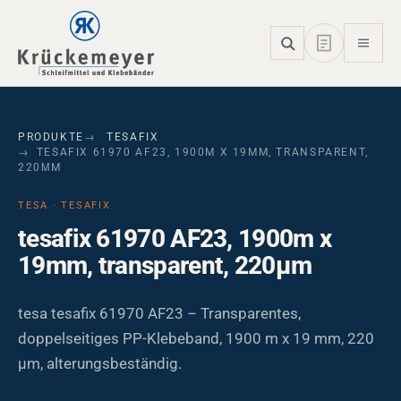
Skip to main navigation
Skip to main content
Skip to page footer
PRODUKTE
TESAFIX
TESAFIX 61970 AF23, 1900M X 19MM, TRANSPARENT,
220ΜM
TESA · TESAFIX
tesafix 61970 AF23, 1900m x
19mm, transparent, 220µm
tesa tesafix 61970 AF23 – Transparentes,
doppelseitiges PP-Klebeband, 1900 m x 19 mm, 220
µm, alterungsbeständig.