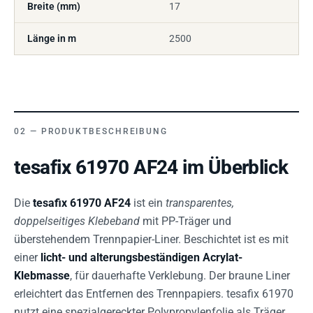
Breite (mm)
17
Länge in m
2500
PRODUKTBESCHREIBUNG
tesafix 61970 AF24 im Überblick
Die
tesafix 61970 AF24
ist ein
transparentes,
doppelseitiges Klebeband
mit PP-Träger und
überstehendem Trennpapier-Liner. Beschichtet ist es mit
einer
licht- und alterungsbeständigen Acrylat-
Klebmasse
, für dauerhafte Verklebung. Der braune Liner
erleichtert das Entfernen des Trennpapiers. tesafix 61970
nutzt eine spezialgereckter Polypropylenfolie als Träger.