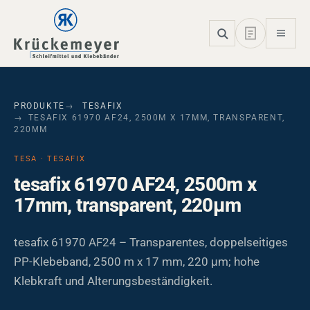
Skip to main navigation
Skip to main content
Skip to page footer
PRODUKTE
TESAFIX
TESAFIX 61970 AF24, 2500M X 17MM, TRANSPARENT,
220ΜM
TESA · TESAFIX
tesafix 61970 AF24, 2500m x
17mm, transparent, 220µm
tesafix 61970 AF24 – Transparentes, doppelseitiges
PP-Klebeband, 2500 m x 17 mm, 220 µm; hohe
Klebkraft und Alterungsbeständigkeit.