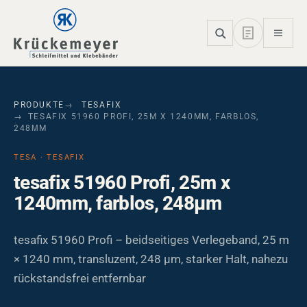
Skip to main navigation
Skip to main content
Skip to page footer
PRODUKTE
TESAFIX
TESAFIX 51960 PROFI, 25M X 1240MM, FARBLOS,
248ΜM
TESA · TESAFIX
tesafix 51960 Profi, 25m x
1240mm, farblos, 248µm
tesafix 51960 Profi – beidseitiges Verlegeband, 25 m
× 1240 mm, transluzent, 248 µm, starker Halt, nahezu
rückstandsfrei entfernbar