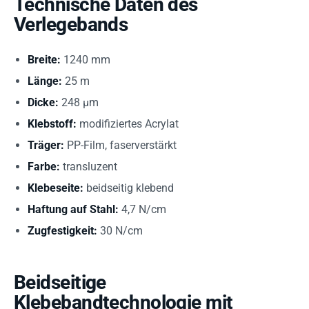
Technische Daten des
Verlegebands
Breite:
1240 mm
Länge:
25 m
Dicke:
248 µm
Klebstoff:
modifiziertes Acrylat
Träger:
PP-Film, faserverstärkt
Farbe:
transluzent
Klebeseite:
beidseitig klebend
Haftung auf Stahl:
4,7 N/cm
Zugfestigkeit:
30 N/cm
Beidseitige
Klebebandtechnologie mit