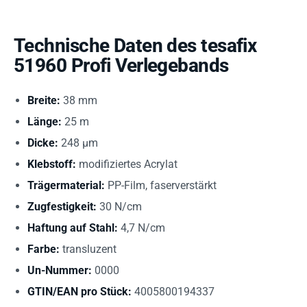
Technische Daten des tesafix
51960 Profi Verlegebands
Breite:
38 mm
Länge:
25 m
Dicke:
248 µm
Klebstoff:
modifiziertes Acrylat
Trägermaterial:
PP-Film, faserverstärkt
Zugfestigkeit:
30 N/cm
Haftung auf Stahl:
4,7 N/cm
Farbe:
transluzent
Un-Nummer:
0000
GTIN/EAN pro Stück:
4005800194337