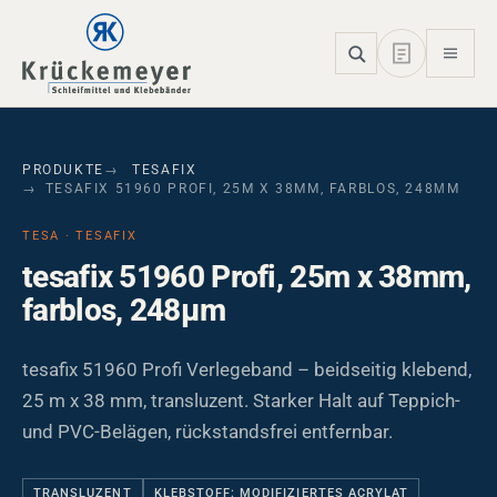
Skip to main navigation
Skip to main content
Skip to page footer
PRODUKTE
TESAFIX
TESAFIX 51960 PROFI, 25M X 38MM, FARBLOS, 248ΜM
TESA · TESAFIX
tesafix 51960 Profi, 25m x 38mm,
farblos, 248µm
tesafix 51960 Profi Verlegeband – beidseitig klebend,
25 m x 38 mm, transluzent. Starker Halt auf Teppich-
und PVC-Belägen, rückstandsfrei entfernbar.
TRANSLUZENT
KLEBSTOFF: MODIFIZIERTES ACRYLAT