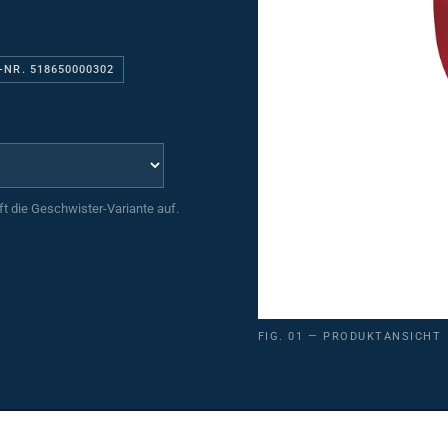
-NR. 518650000302
uft die Geschwister-Variante auf.
FIG. 01 — PRODUKTANSICHT