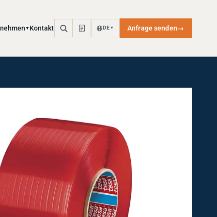
rnehmen
Kontakt
Anfrage senden
→
DE
▼
▼