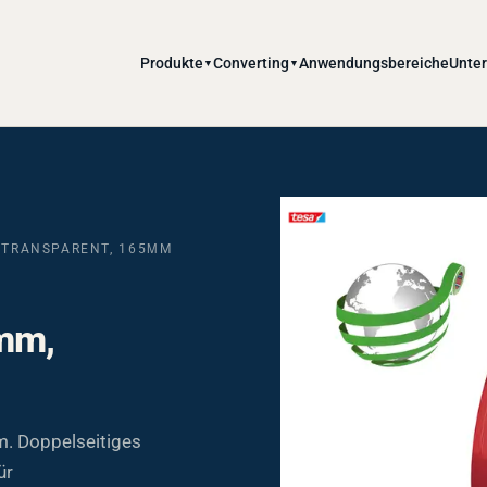
Produkte
Converting
Anwendungsbereiche
Unte
▼
▼
, TRANSPARENT, 165ΜM
9mm,
m. Doppelseitiges
ür