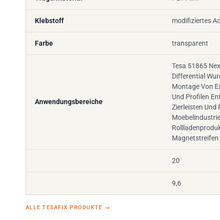
Klebstoff
modifiziertes Ac
Farbe
transparent
Tesa 51865 Ne
Differential Wur
Montage Von Ext
Und Profilen E
Anwendungsbereiche
Zierleisten Und 
Moebelindustrie
Rollladenprodu
Magnetstreifen
20
9,6
ALLE TESAFIX PRODUKTE
→