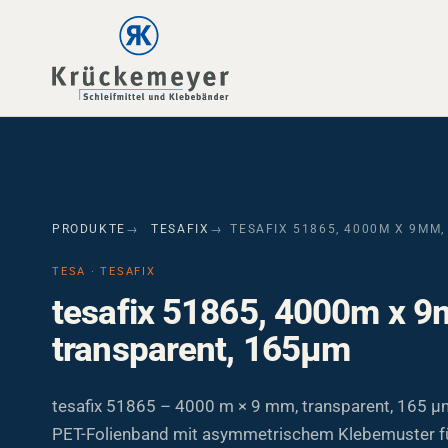
Skip to main navigation
Skip to main content
Skip to page footer
PRODUKTE
TESAFIX
TESAFIX 51865, 4000M X 9MM
TESA · TESAFIX
tesafix 51865, 4000m x 
transparent, 165µm
tesafix 51865 – 4000 m × 9 mm, transparent, 165 µ
PET-Folienband mit asymmetrischem Klebemuster f