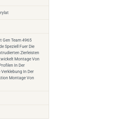
rylat
xt Gen Team 4965
de Speziell Fuer Die
rudierten Zierleisten
ntwickelt Montage Von
Profilen In Der
 Verklebung In Der
ktion Montage Von