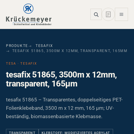
Skip to main navigation
Skip to main content
Skip to page footer
PRODUKTE
TESAFIX
TESAFIX 51865, 3500M X 12MM, TRANSPARENT, 165ΜM
TESA · TESAFIX
tesafix 51865, 3500m x 12mm,
transparent, 165µm
tesafix 51865 – Transparentes, doppelseitiges PET-
Folienklebeband, 3500 m x 12 mm, 165 µm; UV-
beständig, biomassenbasierte Klebmasse.
TRANSPARENT
KLEBSTOFF: MODIFIZIERTES ACRYLAT