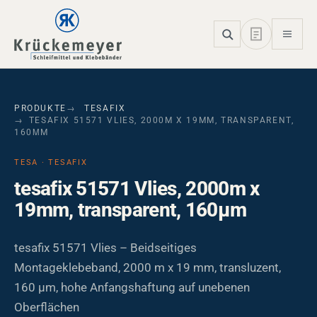
Skip to main navigation
Skip to main content
Skip to page footer
PRODUKTE
TESAFIX
TESAFIX 51571 VLIES, 2000M X 19MM, TRANSPARENT,
160ΜM
TESA · TESAFIX
tesafix 51571 Vlies, 2000m x
19mm, transparent, 160µm
tesafix 51571 Vlies – Beidseitiges
Montageklebeband, 2000 m x 19 mm, transluzent,
160 µm, hohe Anfangshaftung auf unebenen
Oberflächen