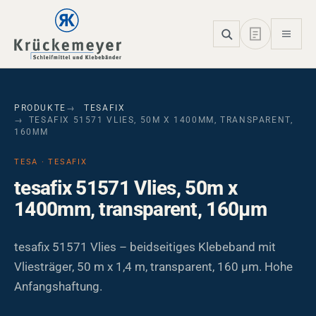
Skip to main navigation
Skip to main content
Skip to page footer
PRODUKTE
TESAFIX
TESAFIX 51571 VLIES, 50M X 1400MM, TRANSPARENT,
160ΜM
TESA · TESAFIX
tesafix 51571 Vlies, 50m x
1400mm, transparent, 160µm
tesafix 51571 Vlies – beidseitiges Klebeband mit
Vliesträger, 50 m x 1,4 m, transparent, 160 µm. Hohe
Anfangshaftung.