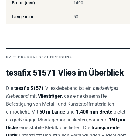
Breite (mm)
1400
Länge in m
50
PRODUKTBESCHREIBUNG
tesafix 51571 Vlies im Überblick
Die
tesafix 51571
Vliesklebeband ist ein
beidseitiges
Klebeband
mit
Vliesträger
, das eine dauerhafte
Befestigung von Metall- und Kunststoffmaterialien
ermöglicht. Mit
50 m Länge
und
1.400 mm Breite
bietet
es großzügige Montagemöglichkeiten, während
160 µm
Dicke
eine stabile Klebfläche liefert. Die
transparente
Optik
unterstützt unauffällige Verbindungen – ideal dort,