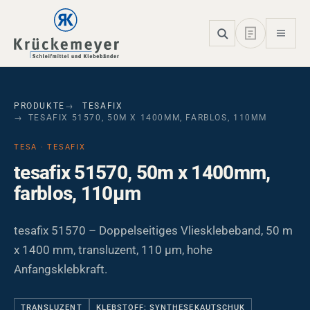
Skip to main navigation
Skip to main content
Skip to page footer
PRODUKTE
TESAFIX
TESAFIX 51570, 50M X 1400MM, FARBLOS, 110ΜM
TESA · TESAFIX
tesafix 51570, 50m x 1400mm,
farblos, 110µm
tesafix 51570 – Doppelseitiges Vliesklebeband, 50 m
x 1400 mm, transluzent, 110 µm, hohe
Anfangsklebkraft.
TRANSLUZENT
KLEBSTOFF: SYNTHESEKAUTSCHUK